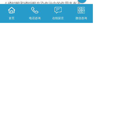
4.磷钼酸和磷钨酸在染色法中的作用各有不
同，磷钼酸作用于胶原纤维，磷钨酸作用于纤
维胶质，肌胶质，神经胶质和上皮纤维等。上
首页
电话咨询
在线留言
微信咨询
述两种试剂的使用，可以促进组织有选择的染
色，它们可以减少背景和核的染色，使背景清
晰。
5.如有可能，在组织固定时，用Zenker氏固定
液固定，如此对Masson染色效果将更好。
相关标签：
普通病理学
,
Masson染色
,
上一条：
云南HE染色服务
下一条：
云南免疫荧光单标
365系统